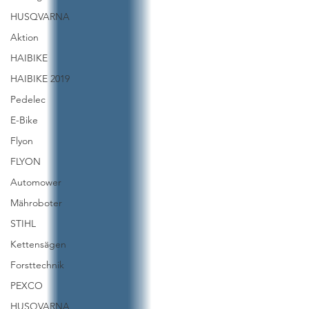
HUSQVARNA
Aktion
HAIBIKE
HAIBIKE 2019
Pedelec
E-Bike
Flyon
FLYON
Automower
Mähroboter
STIHL
Kettensägen
Forsttechnik
PEXCO
HUSQVARNA