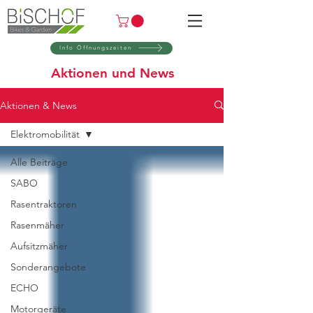
Info Öffnungszeiten
Aktionen und News
Aktionen & News
Elektromobilität
Alle Beiträge
SABO
Rasentraktoren
Rasenmäher
Aufsitzmäher
Sonderangebote
ECHO
Motorgeräte