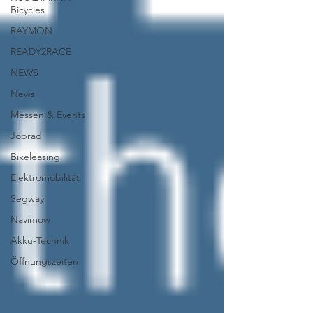
Bicycles
RAYMON
READY2RACE
NEWS
News
Messen & Events
Jobrad
Bikeleasing
Elektromobilität
Segway
Navimow
Akku-Technik
Öffnungszeiten