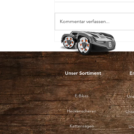
Kommentar verfassen...
Husqvarna Umtauschaktion
2026
Unser Sortiment
E
E-Bikes
Uns
Heckenscheren
Uns
Kettensägen
Un