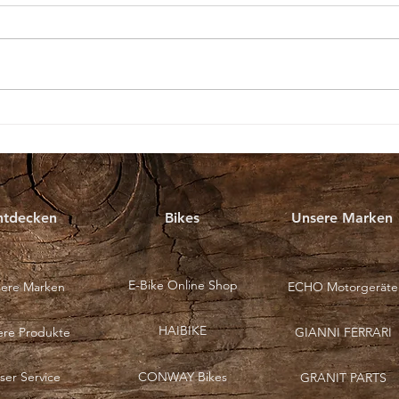
Auto
KOSTENLOSER
MÄHROBOTER TEST FÜR
SPORTVEREINE
ntdecken
Bikes
Unsere Marken
E-Bike Online Shop
ere Marken
ECHO Motorgeräte
HAIBIKE
ere Produkte
GIANNI FERRARI
ser Service
CONWAY Bikes
GRANIT PARTS