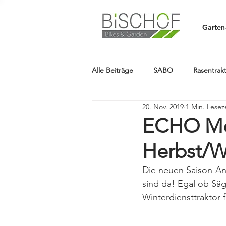
Garten
Alle Beiträge
SABO
Rasentrak
20. Nov. 2019
1 Min. Lesez
HUSQVARNA
Aktion
HA
ECHO Mot
Herbst/W
Mähroboter
STIHL
Kett
Die neuen Saison-A
sind da! Egal ob Säg
READY2RACE
NEWS
Ne
Winterdiensttraktor fü