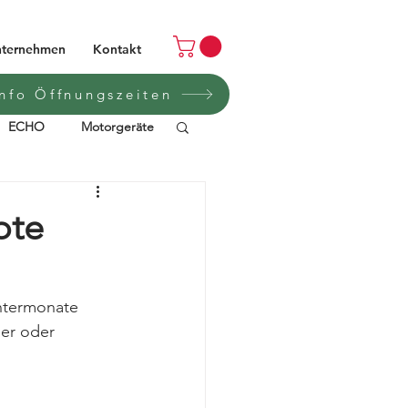
ternehmen
Kontakt
Info Öffnungszeiten
ECHO
Motorgeräte
FLYON
Automower
ote
RAYMON
ntermonate 
er oder 
mobilität