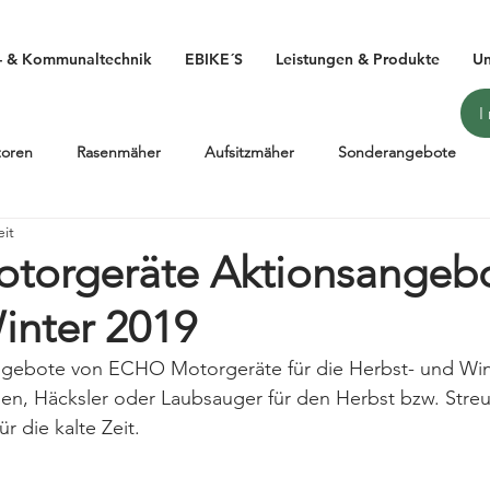
- & Kommunaltechnik
EBIKE´S
Leistungen & Produkte
Un
toren
Rasenmäher
Aufsitzmäher
Sonderangebote
eit
IBIKE
HAIBIKE 2019
Pedelec
E-Bike
Flyon
orgeräte Aktionsangeb
inter 2019
ensägen
Forsttechnik
PEXCO
HUSQVARNA Bicycles
ngebote von ECHO Motorgeräte für die Herbst- und Wi
en, Häcksler oder Laubsauger für den Herbst bzw. Streu
ws
Messen & Events
Jobrad
Bikeleasing
Elektro
r die kalte Zeit. 