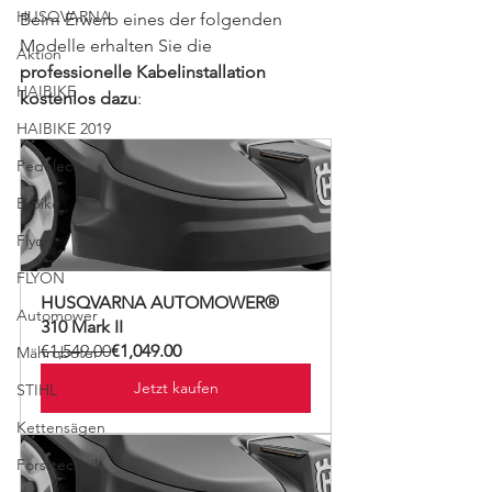
HUSQVARNA
Beim Erwerb eines der folgenden 
Modelle erhalten Sie die 
Aktion
professionelle Kabelinstallation 
HAIBIKE
kostenlos dazu
:
HAIBIKE 2019
Pedelec
E-Bike
Flyon
FLYON
HUSQVARNA AUTOMOWER® 
Automower
310 Mark II
€1,549.00
€1,049.00
Mähroboter
Jetzt kaufen
STIHL
Kettensägen
Forsttechnik