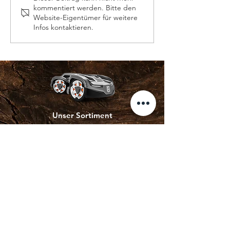
kommentiert werden. Bitte den
MÄHROBOTER TEST FÜR
Aktion
Website-Eigentümer für weitere
SPORTVEREINE
Infos kontaktieren.
Unser Sortiment
E-Bikes
Heckenscheren
Kettensägen
Kommunaltechnik
Mähroboter
Rasenmäher