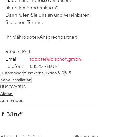
Haben Sie Interesse an unserer 
aktuellen Sonderaktion?
Dann rufen Sie uns an und vereinbaren 
Sie einen Termin. 
Ihr Mähroboter-Ansprechpartner:
Ronald Reif
Email:
roboter@bischof.gmbh
Telefon: 	036254/78014
Automower
Husqvarna
Aktion
310
315
Kabelinstallation
HUSQVARNA
Aktion
Automower
Alle ansehen