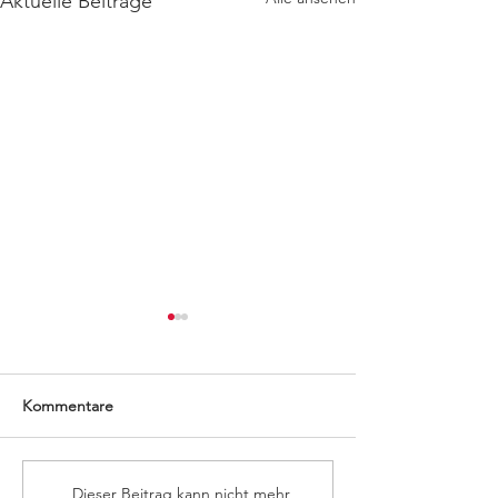
Aktuelle Beiträge
Kommentare
KOSTENLOSER
Automower Som
Dieser Beitrag kann nicht mehr