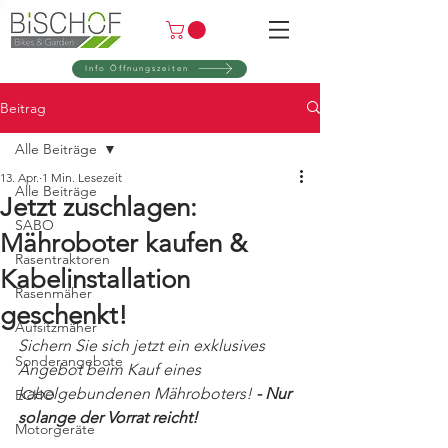
Info Öffnungszeiten
Beitrag
Alle Beiträge
13. Apr.
1 Min. Lesezeit
Alle Beiträge
Jetzt zuschlagen:
SABO
Mähroboter kaufen &
Rasentraktoren
Kabelinstallation
Rasenmäher
geschenkt!
Aufsitzmäher
Sichern Sie sich jetzt ein exklusives 
Sonderangebote
Angebot beim Kauf eines 
kabelgebundenen Mähroboters! 
- Nur 
ECHO
solange der Vorrat reicht!
Motorgeräte