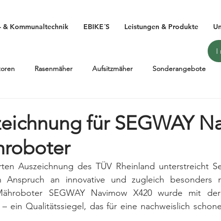
- & Kommunaltechnik
EBIKE´S
Leistungen & Produkte
Un
toren
Rasenmäher
Aufsitzmäher
Sonderangebote
IBIKE
HAIBIKE 2019
Pedelec
E-Bike
Flyon
zeichnung für SEGWAY N
roboter
ensägen
Forsttechnik
PEXCO
HUSQVARNA Bicycles
rten Auszeichnung des TÜV Rheinland unterstreicht 
n Anspruch an innovative und zugleich besonders r
ws
Messen & Events
Jobrad
Bikeleasing
Elektro
 Mähroboter SEGWAY Navimow X420 wurde mit der
t – ein Qualitätssiegel, das für eine nachweislich schon