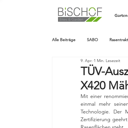
Garten
Alle Beiträge
SABO
Rasentrak
9. Apr.
1 Min. Lesezeit
HUSQVARNA
Aktion
HA
TÜV-Aus
X420 Mäh
Mähroboter
STIHL
Kett
Mit einer renommie
einmal mehr seine
READY2RACE
NEWS
Ne
Technologie. Der
Zertifizierung geehr
Rasenflächen steht.