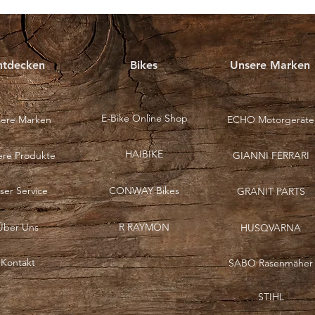
MÄHROBOTER TEST FÜR
SPORTVEREINE
ntdecken
Bikes
Unsere Marken
E-Bike Online Shop
ere Marken
ECHO Motorgeräte
HAIBIKE
ere Produkte
GIANNI FERRARI
ser Service
CONWAY Bikes
GRANIT PARTS
Über Uns
R RAYMON
HUSQVARNA
Kontakt
SABO Rasenmäher
STIHL