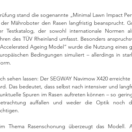
Prüfung stand die sogenannte „Minimal Lawn Impact Perf
k der Mähroboter den Rasen langfristig beansprucht. Gr
r Testkatalog, der sowohl internationale Normen als
fahren des TÜV Rheinland umfasst. Besonders anspruchsv
Accelerated Ageing Model“ wurde die Nutzung eines g
europäischen Bedingungen simuliert – allerdings in star
Form.
ich sehen lassen: Der SEGWAY Navimow X420 erreichte St
. Das bedeutet, dass selbst nach intensiver und langfr
punktuelle Spuren im Rasen auftreten können – so gering,
trachtung auffallen und weder die Optik noch die 
chtigen.
im Thema Rasenschonung überzeugt das Modell. A