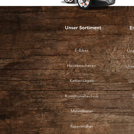
2026
Unser Sortiment
E
E-Bikes
Uns
Heckenscheren
Uns
Kettensägen
Un
Kommunaltechnik
Mähroboter
Rasenmäher