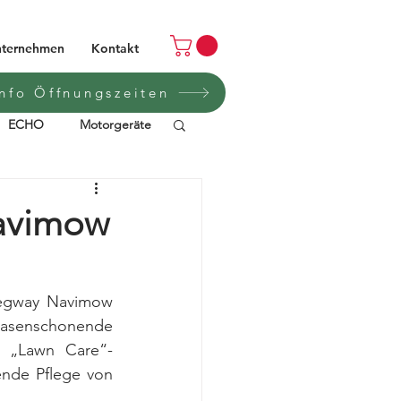
ternehmen
Kontakt
Info Öffnungszeiten
ECHO
Motorgeräte
FLYON
Automower
avimow
RAYMON
Segway Navimow 
asenschonende 
mobilität
 „Lawn Care“-
ende Pflege von 