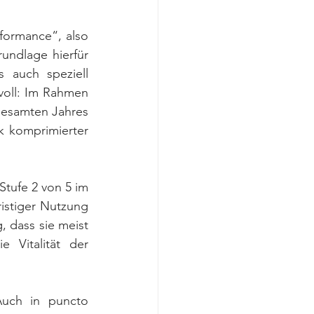
ormance“, also 
undlage hierfür 
 auch speziell 
oll: Im Rahmen 
esamten Jahres 
k komprimierter 
ufe 2 von 5 im 
istiger Nutzung 
 dass sie meist 
Vitalität der 
uch in puncto 