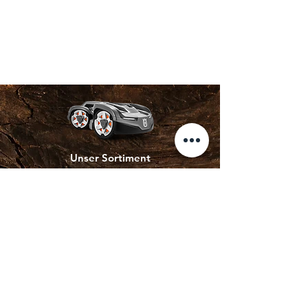
Unser Sortiment
E-Bikes
Heckenscheren
Kettensägen
Kommunaltechnik
Mähroboter
Rasenmäher