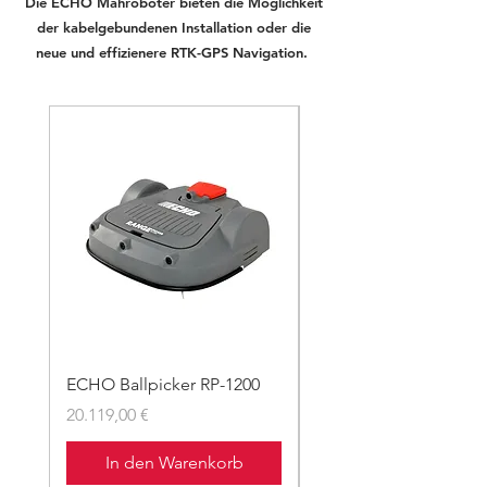
Die ECHO Mähroboter bieten die Möglichkeit
der kabelgebundenen Installation oder die
neue und effizienere RTK-GPS Navigation.
ECHO Ballpicker RP-1200
ECHO Mähroboter TM
Preis
Preis
20.119,00 €
17.219,00 €
In den Warenkorb