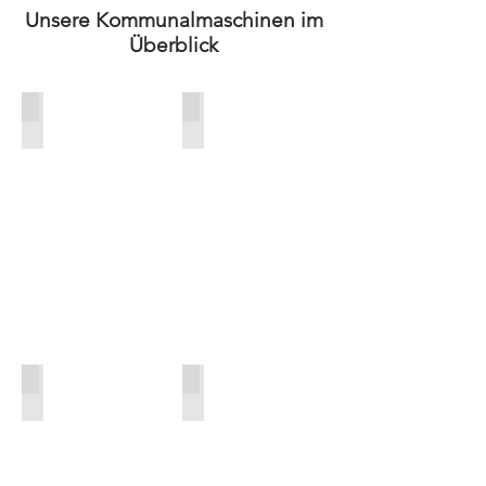
Unsere Kommunalmaschinen im
Überblick
Ferngesteuerte Böschungsmäher
Großflächenmäher
Kommunaltraktoren
Laubbläser und Laubsauger