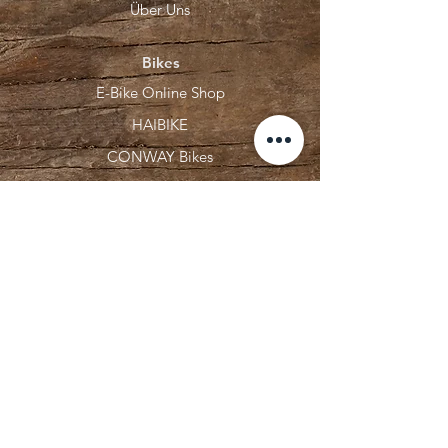
Über Uns
Bikes
E-Bike Online Shop
HAIBIKE
CONWAY Bikes
Unsere Marken
ECHO Motorgeräte
GRANIT PARTS
GIANNI FERRARI
R RAYMON
HUSQVARNA
SABO Rasenmäher
STIHL