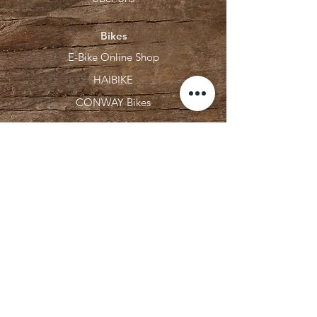
Bikes
E-Bike Online Shop
HAIBIKE
CONWAY Bikes
Unsere Marken
ECHO Motorgeräte
GRANIT PARTS
GIANNI FERRARI
R RAYMON
HUSQVARNA
SABO Rasenmäher
STIHL
Zahlungsarten