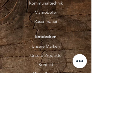
Kommunaltechnik
Mähroboter
Rasenmäher
Entdecken
Unsere Marken
Unsere Produkte
Kontakt
Unser Service
Über Uns
Bikes
E-Bike Online Shop
HAIBIKE
CONWAY Bikes