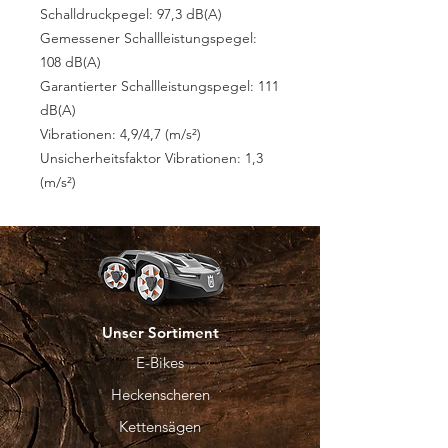
Schalldruckpegel: 97,3 dB(A)
Gemessener Schallleistungspegel:
108 dB(A)
Garantierter Schallleistungspegel: 111
dB(A)
Vibrationen: 4,9/4,7 (m/s²)
Unsicherheitsfaktor Vibrationen: 1,3
(m/s²)
Unser Sortiment
E-Bikes
Heckenscheren
Kettensägen