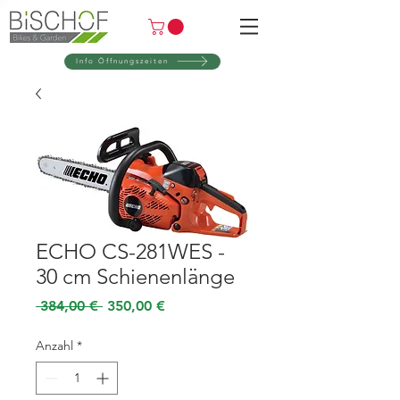
Info Öffnungszeiten
ECHO CS-281WES -
30 cm Schienenlänge
Standardpreis
Sale-
 384,00 € 
350,00 €
Preis
Anzahl
*