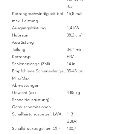
‑03
Kettengeschwindigkeit bei
16,8 m/s
max. Leistung
Ausgangsleistung
1,4 kW
Hubraum
38,2 cm³
Ausrüstung
Teilung
3/8" mini
Kettentyp
H37
Schienenlänge (Zoll)
14 in
Empfohlene Schienenlänge,
35-45 cm
Min./Max.
Abmessungen
Gewicht (exkl.
4,85 kg
Schneidausrüstung)
Geräuschemissionen
Schallleistungspegel, LWA
113
dB(A)
Schalldruckpegel am Ohr
100,7