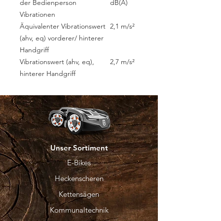
der Bedienperson
dB(A)
Vibrationen
Äquivalenter Vibrationswert
2,1 m/s²
(ahv, eq) vorderer/ hinterer
Handgriff
Vibrationswert (ahv, eq),
2,7 m/s²
hinterer Handgriff
Unser Sortiment
E-Bikes
Heckenscheren
Kettensägen
Kommunaltechnik