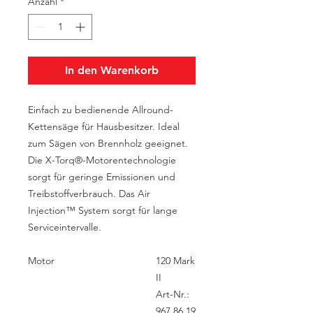
Anzahl
*
In den Warenkorb
Einfach zu bedienende Allround-
Kettensäge für Hausbesitzer. Ideal
zum Sägen von Brennholz geeignet.
Die X-Torq®-Motorentechnologie
sorgt für geringe Emissionen und
Treibstoffverbrauch. Das Air
Injection™ System sorgt für lange
Serviceintervalle.
Motor
120 Mark
II
Art-Nr.:
967 86 19