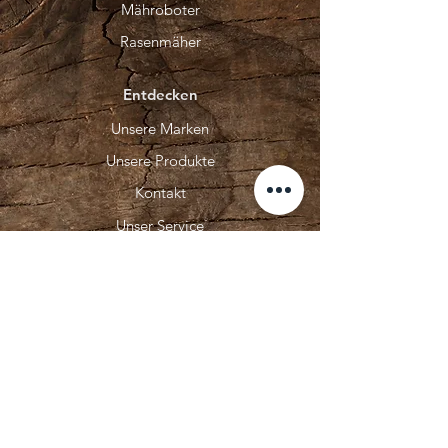
Mähroboter
Rasenmäher
Entdecken
Unsere Marken
Unsere Produkte
Kontakt
Unser Service
Über Uns
Bikes
E-Bike Online Shop
HAIBIKE
CONWAY Bikes
Unsere Marken