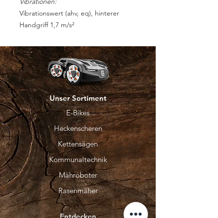
Vibrationen:
Vibrationswert (ahv, eq), hinterer
Handgriff 1,7 m/s²
Unser Sortiment
E-Bikes
Heckenscheren
Kettensägen
Kommunaltechnik
Mähroboter
Rasenmäher
Entdecken