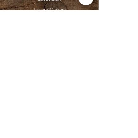
Unsere Marken
Unsere Produkte
Kontakt
Unser Service
Über Uns
Bikes
E-Bike Online Shop
HAIBIKE
CONWAY Bikes
Unsere Marken
ECHO Motorgeräte
GRANIT PARTS
GIANNI FERRARI