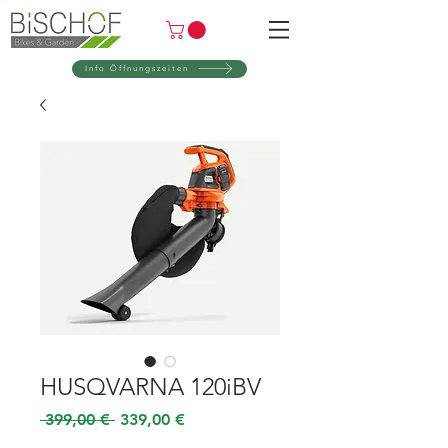
Info Öffnungszeiten
HUSQVARNA 120iBV
Standardpreis
Sale-
 399,00 € 
339,00 €
Preis