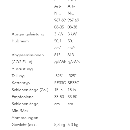
Art-
Art-
Nr.:
Nr.:
967 69
967 69
08‑35
08‑38
Ausgangsleistung
3 kW
3 kW
Hubraum
50,1
50,1
cm³
cm³
Abgasemissionen
813
813
(CO2 EU V)
g/kWh
g/kWh
Ausrüstung
Teilung
.325"
.325"
Kettentyp
SP33G
SP33G
Schienenlänge (Zoll)
15 in
18 in
Empfohlene
33-50
33-50
Schienenlänge,
cm
cm
Min./Max.
Abmessungen
Gewicht (exkl.
5,3 kg
5,3 kg