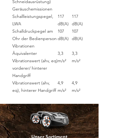
Schneidausrüstung)
Geräuschemissionen
Schallleistungspegel,
117
117
LWA
dB(A)
dB(A)
Schalldruckpegel am
107
107
Ohr der Bedienperson
dB(A)
dB(A)
Vibrationen
Äquivalenter
3,3
3,3
Vibrationswert (ahv, eq)
m/s²
m/s²
vorderer/ hinterer
Handgriff
Vibrationswert (ahv,
4,9
4,9
eq), hinterer Handgriff
m/s²
m/s²
Unser Sortiment