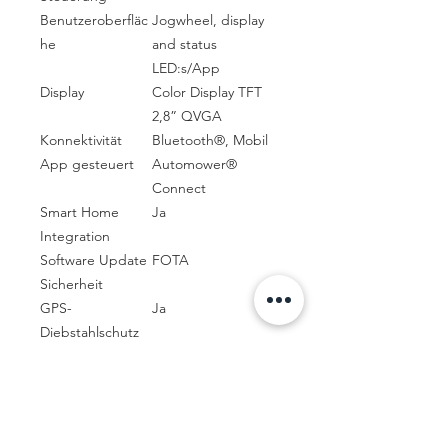
Benutzeroberfläc
Jogwheel, display
he
and status
LED:s/App
Display
Color Display TFT
2,8” QVGA
Konnektivität
Bluetooth®, Mobil
App gesteuert
Automower®
Connect
Smart Home
Ja
Integration
Software Update
FOTA
Sicherheit
GPS-
Ja
Diebstahlschutz
GeoFence
Ja
PIN-Code
Ja
Alarm
Ja
Hebesensor
Ja