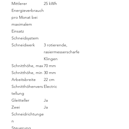
Mittlerer
25 kWh
Energieverbrauch
pro Monat bei
maximalem
Einsatz
Schneidsystem
Schneidwerk
3 rotierende,
rasiermesserscharfe
Klingen
Schnitthöhe, max
70 mm
Schnitthöhe, min
30 mm
Arbeitsbreite
22 cm
Schnitthöhenvers
Electric
tellung
Gleitteller
Ja
Zwei
Ja
Schneidrichtunge
n
Steuerung