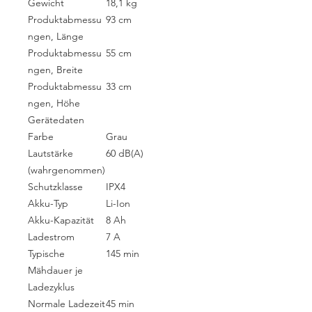
Gewicht
18,1 kg
Produktabmessu
93 cm
ngen, Länge
Produktabmessu
55 cm
ngen, Breite
Produktabmessu
33 cm
ngen, Höhe
Gerätedaten
Farbe
Grau
Lautstärke
60 dB(A)
(wahrgenommen)
Schutzklasse
IPX4
Akku-Typ
Li-Ion
Akku-Kapazität
8 Ah
Ladestrom
7 A
Typische
145 min
Mähdauer je
Ladezyklus
Normale Ladezeit
45 min