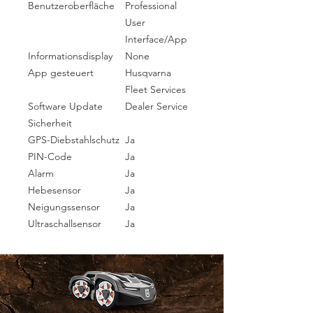
Benutzeroberfläche
Professional
User
Interface/App
Informationsdisplay
None
App gesteuert
Husqvarna
Fleet Services
Software Update
Dealer Service
Sicherheit
GPS-Diebstahlschutz
Ja
PIN-Code
Ja
Alarm
Ja
Hebesensor
Ja
Neigungssensor
Ja
Ultraschallsensor
Ja