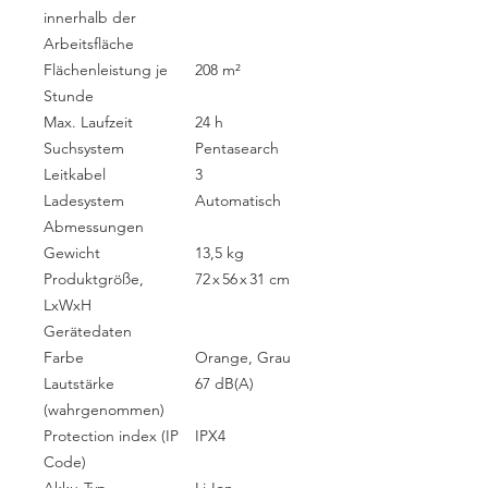
innerhalb der
Arbeitsfläche
Flächenleistung je
208 m²
Stunde
Max. Laufzeit
24 h
Suchsystem
Pentasearch
Leitkabel
3
Ladesystem
Automatisch
Abmessungen
Gewicht
13,5 kg
Produktgröße,
72 x 56 x 31 cm
LxWxH
Gerätedaten
Farbe
Orange, Grau
Lautstärke
67 dB(A)
(wahrgenommen)
Protection index (IP
IPX4
Code)
Akku-Typ
Li-Ion