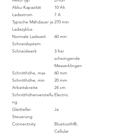
Akku-Kapazität
10 Ah
Ladestrom
7 A
Typische Mähdauer je
270 min
Ladezyklus
Normale Ladezeit
60 min
Schneidsystem
Schneidwerk
3 frei
schwingende
Messerklingen
Schnitthöhe, max
60 mm
Schnitthöhe, min
20 mm
Arbeitsbreite
24 cm
Schnitthöhenverstellu
Electric
ng
Gleitteller
Ja
Steuerung
Connectivity
Bluetooth®,
Cellular