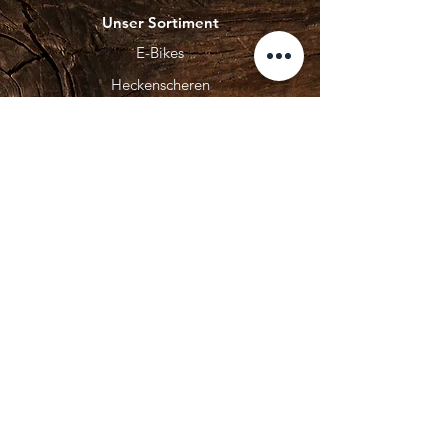
Unser Sortiment
E-Bikes
Heckenscheren
Kettensägen
Kommunaltechnik
Mähroboter
Rasenmäher
Entdecken
Unsere Marken
Unsere Produkte
Kontakt
Unser Service
Über Uns