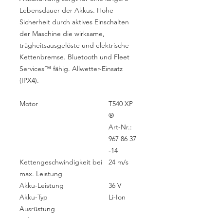
Lebensdauer der Akkus. Hohe
Sicherheit durch aktives Einschalten
der Maschine die wirksame,
trägheitsausgelöste und elektrische
Kettenbremse. Bluetooth und Fleet
Services™ fähig. Allwetter-Einsatz
(IPX4).
Motor
T540 XP
®
Art-Nr.:
967 86 37
‑14
Kettengeschwindigkeit bei
24 m/s
max. Leistung
Akku-Leistung
36 V
Akku-Typ
Li-Ion
Ausrüstung