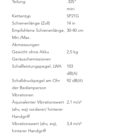
Teilung
.325"
mini
Kettentyp
SP21G
Schienenlänge (Zoll)
14 in
Empfohlene Schienenlänge,
30-40 cm
Min./Max.
Abmessungen
Gewicht ohne Akku
2,5 kg
Geräuschemissionen
Schallleistungspegel, LWA
103
dB(A)
Schalldruckpegel am Ohr
92 dB(A)
der Bedienperson
Vibrationen
Äquivalenter Vibrationswert
2,1 m/s²
(ahv, eq) vorderer/ hinterer
Handgriff
Vibrationswert (ahv, eq),
3,4 m/s²
hinterer Handgriff