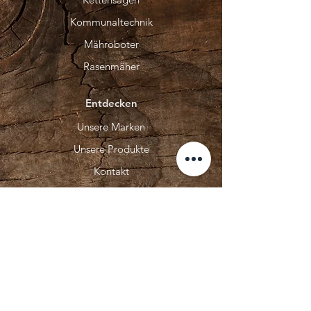
Kommunaltechnik
Mähroboter
Rasenmäher
Entdecken
Unsere Marken
Unsere Produkte
Kontakt
Unser Service
Über Uns
Bikes
E-Bike Online Shop
HAIBIKE