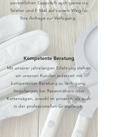
persönlichen Gespräch auch gerne via
Telefon und E-Mail auf kurzem Weg für
Ihre Anfrage zur Verfügung.
Kompetente Beratung
Mit unserer jahrelangen Erfahrung stehen
wir unseren Kunden jederzeit mit
kompetenter Beratung zu Verfügung.
Angefangen bei Rasenmähern oder
Kettensägen, sowohl im privaten, als auch
in der professionellen Grünpflege.