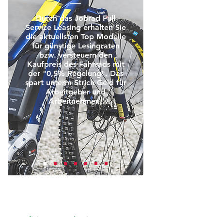
Durch das Jobrad Full
Service Leasing erhalten Sie
die aktuellsten Top Modelle
für günstige Lesingraten
bzw. versteuern den
Kaufpreis des Fahrrads mit
der "0,5% Regelung". Das
spart unterm Strich Geld für
Arbeitgeber und
Arbeitnehmer.