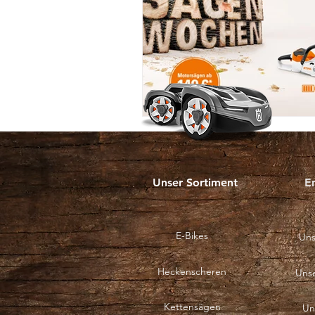
Unser Sortiment
E
E-Bikes
Uns
Heckenscheren
Uns
Kettensägen
Un