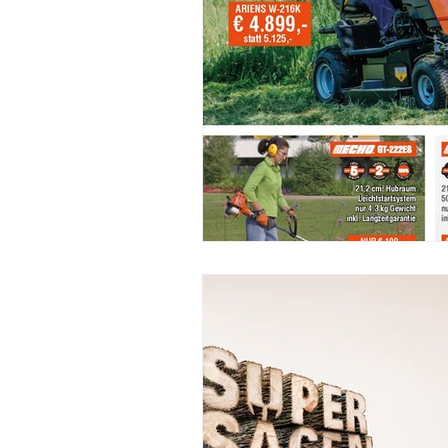
Mähroboter
STIHL
Kett
READY2RACE
NEWS
Ne