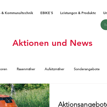
- & Kommunaltechnik
EBIKE´S
Leistungen & Produkte
Un
Aktionen und News
toren
Rasenmäher
Aufsitzmäher
Sonderangebote
IBIKE
HAIBIKE 2019
Pedelec
E-Bike
Flyon
Aktionsangebot