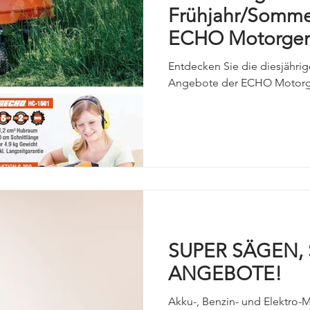
ensägen
Forsttechnik
PEXCO
HUSQVARNA Bicycles
Frühjahr/Somme
ECHO Motorger
ws
Messen & Events
Jobrad
Bikeleasing
Elektro
Entdecken Sie die diesjähr
Angebote der ECHO Motor
SUPER SÄGEN,
ANGEBOTE!
Akku-, Benzin- und Elektro-M