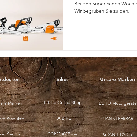
Bei den Super Sägen Wochen 
Wir begrüßen Sie zu den...
ntdecken
Bikes
Unsere Marken
E-Bike Online Shop
ere Marken
ECHO Motorgeräte
HAIBIKE
ere Produkte
GIANNI FERRARI
ser Service
CONWAY Bikes
GRANIT PARTS