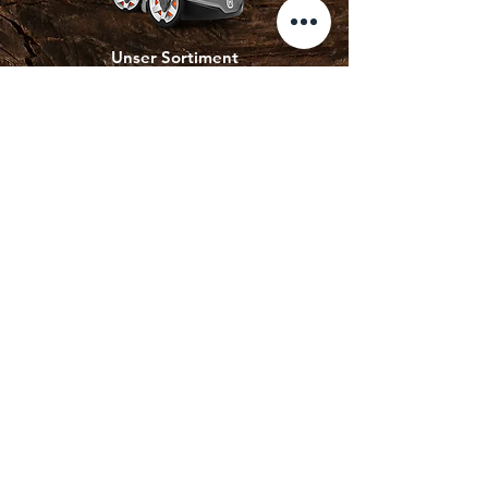
Unser Sortiment
E-Bikes
Heckenscheren
Kettensägen
Kommunaltechnik
Mähroboter
Rasenmäher
Entdecken
Unsere Marken
Unsere Produkte
Kontakt