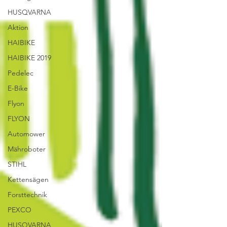
HUSQVARNA
Aktion
HAIBIKE
HAIBIKE 2019
Pedelec
E-Bike
Flyon
FLYON
Automower
Mähroboter
STIHL
Kettensägen
Forsttechnik
PEXCO
HUSQVARNA