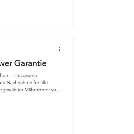
wer Garantie
ichern – Husqvarna
e Nachrichten für alle
usgewählter Mähroboter von
zt von einer exklusiven
szeitraum: 02.03. – 30.04.2026
en der folgenden Mähroboter
ellergarantie ohne
08V Automower 312V Aspire
ines der oben genannten