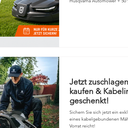
Husqvarna Automower + 50 
Installationsservice* Der per
Mähroboter! Sichern Sie sich
auf alle kabellosen Husqva
profitieren Sie zusätzlich vo
unseren professionellen Insta
Aktionsvorteile: 🌱 Mindeste
Husqvarna Automo
Jetzt zuschlage
kaufen & Kabelin
geschenkt!
Sichern Sie sich jetzt ein e
eines kabelgebundenen Mähr
Vorrat reicht!