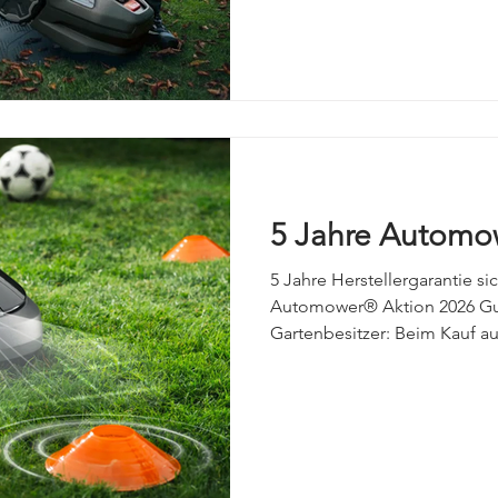
5 Jahre Automo
5 Jahre Herstellergarantie s
Automower® Aktion 2026 Gut
Gartenbesitzer: Beim Kauf a
Husqvarna profitieren Sie jet
Garantieverlängerung. Aktion
Wer im Aktionszeitraum ein
erwirbt, erhält 5 Jahre Herst
Zusatzkosten : Automower 3
R6V So funktioniert’s Kauf e