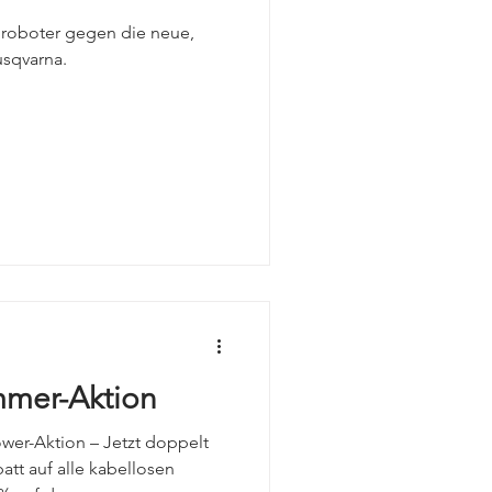
RAYMON
hroboter gegen die neue,
usqvarna.
mobilität
mer-Aktion
er-Aktion – Jetzt doppelt
tt auf alle kabellosen