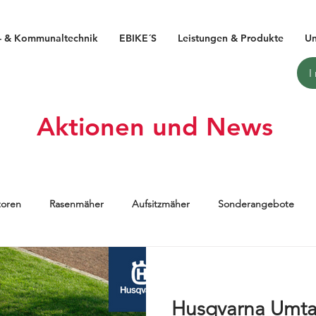
- & Kommunaltechnik
EBIKE´S
Leistungen & Produkte
Un
Aktionen und News
toren
Rasenmäher
Aufsitzmäher
Sonderangebote
IBIKE
HAIBIKE 2019
Pedelec
E-Bike
Flyon
Husqvarna Umta