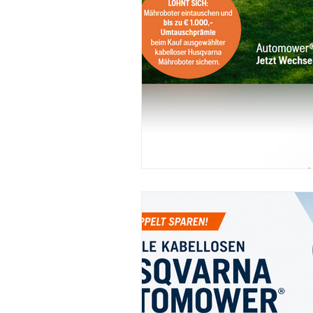
Mähroboter
STIHL
Kett
READY2RACE
NEWS
Ne