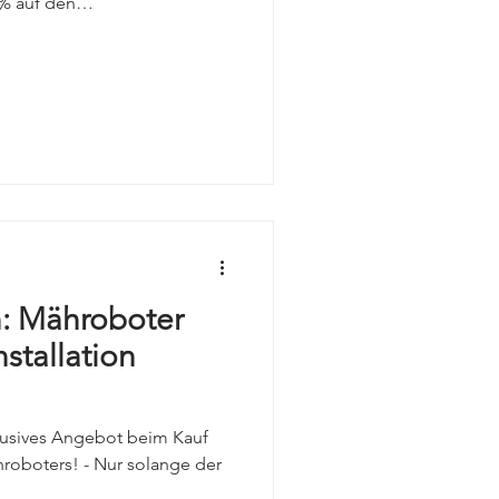
% auf den
fekte Zeitpunkt für einen
 jetzt mindestens 20 % Rabatt
rna Automower-Modelle und
n 50 % Preisnachlass auf
llationsservice*. ✅ Ihre
ns 20 % Rabatt auf jeden
n: Mähroboter
stallation
xklusives Angebot beim Kauf
oboters! - Nur solange der