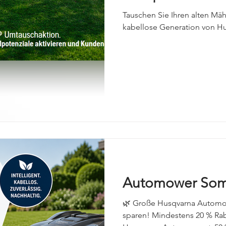
ensägen
Forsttechnik
PEXCO
HUSQVARNA Bicycles
Tauschen Sie Ihren alten Mä
kabellose Generation von H
ws
Messen & Events
Jobrad
Bikeleasing
Elektro
Automower Som
🌿 Große Husqvarna Automow
sparen! Mindestens 20 % Raba