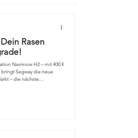
Dein Rasen
grade!
ation Navimow H2 – mit 400 €
r bringt Segway die neue
rkt – die nächste
n H1-Mähroboterlinie. Als
Tauschen Sie Ihren H1 gegen
 sich 400 € Sofortrabatt!
 H1-Mähroboter muss vor
worden sein. Pro Gerät ist nur
nüpft mit dem zuerst aktivie