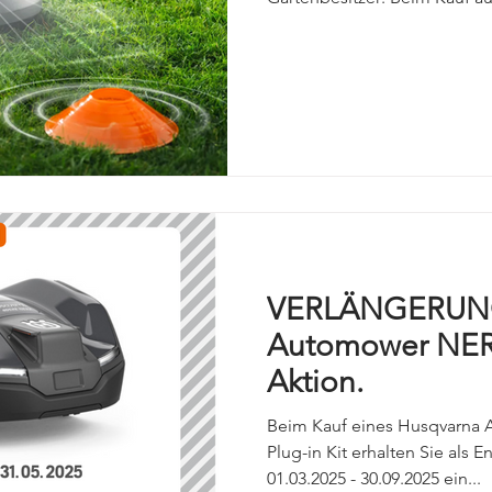
Husqvarna profitieren Sie jet
Garantieverlängerung. Aktion
Wer im Aktionszeitraum ein
erwirbt, erhält 5 Jahre Herst
Zusatzkosten : Automower 3
R6V So funktioniert’s Kauf e
Modelle zwis
VERLÄNGERUNG
Automower NER
Aktion.
Beim Kauf eines Husqvarna
Plug-in Kit erhalten Sie als
01.03.2025 - 30.09.2025 ein...