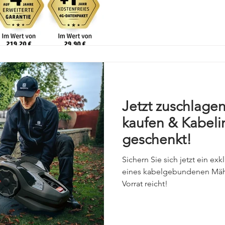
4 Jahre (Wert: 219,20 €) 1+1
29,90 €) Haben Sie Interesse 
Sonderaktion? Dann rufen Si
einen Termin. Ihr Mährobote
Reif Email: roboter@bi
Jetzt zuschlage
kaufen & Kabelin
geschenkt!
Sichern Sie sich jetzt ein e
eines kabelgebundenen Mähr
Vorrat reicht!