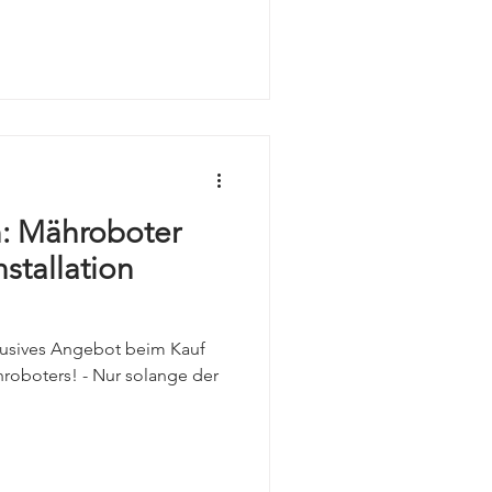
 Jahr 4G-Verlängerung (Wert:
an unserer aktuellen
e uns an und vereinbaren Sie
r-Ansprechpartner: Ronald
schof.gmbh Telefon: 036
n: Mähroboter
stallation
xklusives Angebot beim Kauf
oboters! - Nur solange der