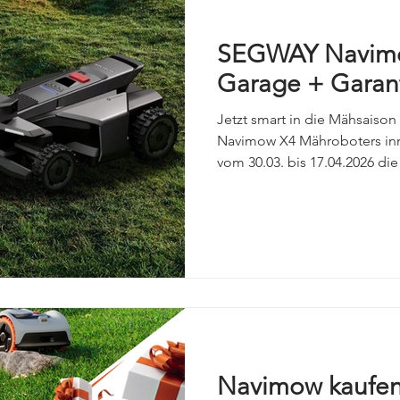
SEGWAY Navimo
Garage + Garant
Jetzt smart in die Mähsaison
Navimow X4 Mähroboters inn
vom 30.03. bis 17.04.2026 d
von 269,99 € gratis und eine erweiterte Garantie auf 4
Jahre im Wert von 374,99 € d
Navimow kaufen