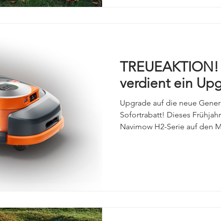
TREUEAKTION! 
verdient ein Up
Upgrade auf die neue Gener
Sofortrabatt! Dieses Frühjah
Navimow H2-Serie auf den Ma
Generation unserer bewährte
Dankeschön für Ihre Treue: 
den neuen H2 und sichern Sie
Teilnahmebedingungen: Der
dem 1. Januar 2024 aktiviert 
eine Teilnahme möglich (verk