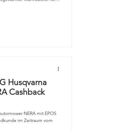
zt von einer exklusiven
szeitraum: 02.03. – 30.04.2026
en der folgenden Mähroboter
ellergarantie ohne
08V Automower 312V Aspire
ines der oben genannten
 Husqvarna
A Cashback
 Automower NERA mit EPOS
 Endkunde im Zeitraum vom