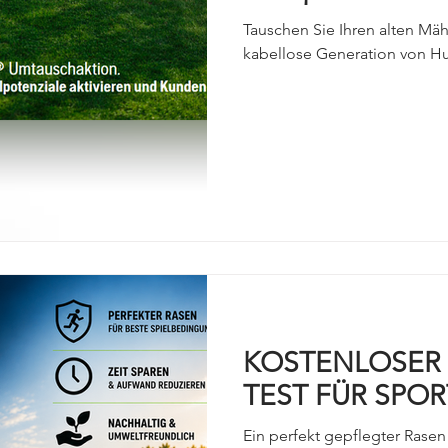
ensägen
Forsttechnik
PEXCO
HUSQVARNA Bicycles
Tauschen Sie Ihren alten Mä
kabellose Generation von H
ws
Messen & Events
Jobrad
Bikeleasing
Elektro
KOSTENLOSER
TEST FÜR SPO
Ein perfekt gepflegter Rasen 