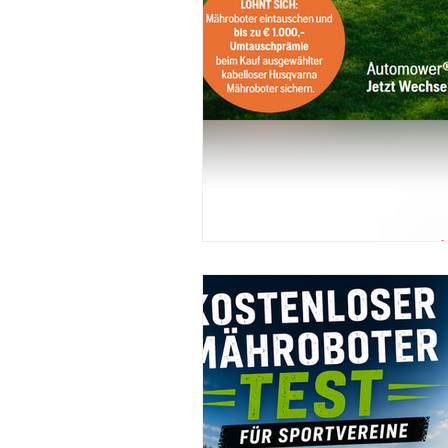
Mähroboter
STIHL
Kett
READY2RACE
NEWS
Ne