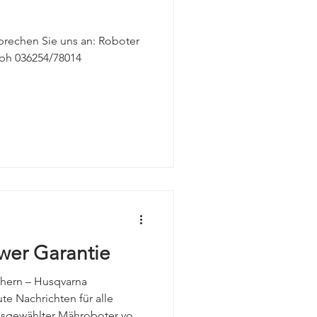
rechen Sie uns an: Roboter
bh 036254/78014
wer Garantie
ichern – Husqvarna
e Nachrichten für alle
usgewählter Mähroboter von