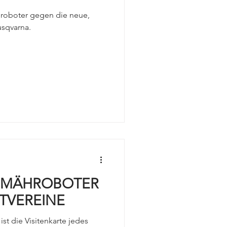
RAYMON
hroboter gegen die neue,
usqvarna.
mobilität
 MÄHROBOTER
RTVEREINE
ist die Visitenkarte jedes