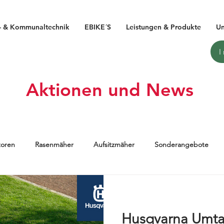
- & Kommunaltechnik
EBIKE´S
Leistungen & Produkte
Un
Aktionen und News
toren
Rasenmäher
Aufsitzmäher
Sonderangebote
IBIKE
HAIBIKE 2019
Pedelec
E-Bike
Flyon
Husqvarna Umta