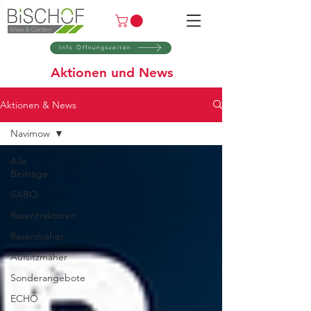
Info Öffnungszeiten
Aktionen und News
Aktionen & News
Navimow
Alle
Beiträge
SABO
Rasentraktoren
Rasenmäher
Aufsitzmäher
Sonderangebote
ECHO