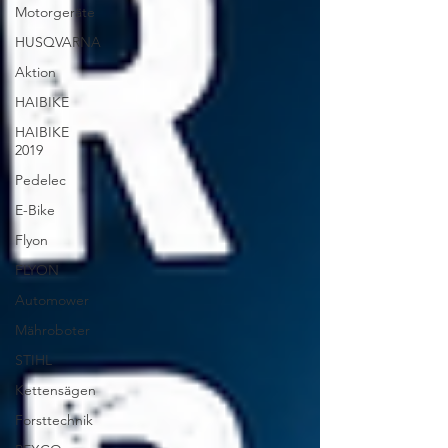
Motorgeräte
HUSQVARNA
Aktion
HAIBIKE
HAIBIKE
2019
Pedelec
E-Bike
Flyon
FLYON
Automower
Mähroboter
STIHL
Kettensägen
Forsttechnik