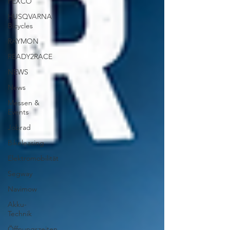
PEXCO
HUSQVARNA
Bicycles
RAYMON
READY2RACE
NEWS
News
Messen &
Events
Jobrad
Bikeleasing
Elektromobilität
Segway
Navimow
Akku-
Technik
Öffnungszeiten