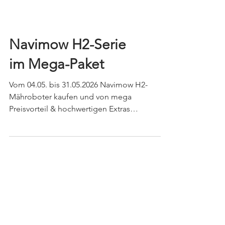
Navimow H2-Serie
im Mega-Paket
Vom 04.05. bis 31.05.2026 Navimow H2-
Mähroboter kaufen und von mega
Preisvorteil & hochwertigen Extras
profitieren. einen Sofortrabatt von 150 € die
passende Garage gratis (Wert: 199,90 €) eine
erweiterte Garantie auf 4 Jahre (Wert: 219,20
€) 1+1 Jahr 4G-Verlängerung (Wert: 29,90 €)
Haben Sie Interesse an unserer aktuellen
Sonderaktion? Dann rufen Sie uns an und