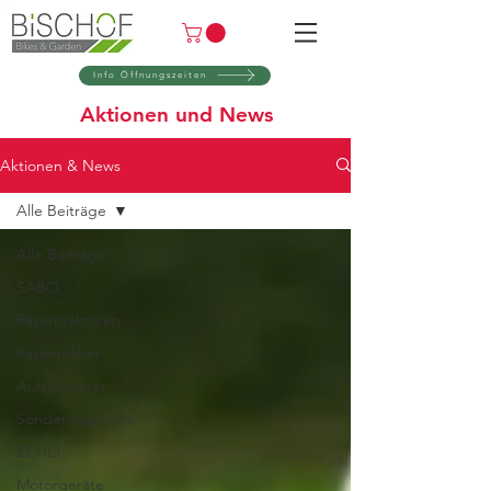
Info Öffnungszeiten
Aktionen und News
Aktionen & News
Alle Beiträge
Alle Beiträge
SABO
Rasentraktoren
Rasenmäher
Aufsitzmäher
Sonderangebote
ECHO
Motorgeräte