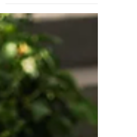
Kauf ausgewählter Mähroboter von
Husqvarna profitieren Sie jetzt von einer
exklusiven Garantieverlängerung.
Aktionszeitraum: 02.03. – 30.04.2026 Wer im
Aktionszeitraum einen der folgenden
Mähroboter erwirbt, erhält 5 Jahre
Herstellergarantie ohne Zusatzkosten :
Automower 308V Automower 312V Aspire
R6V So funktioniert’s Kauf eines der oben
genannten Modelle zwis