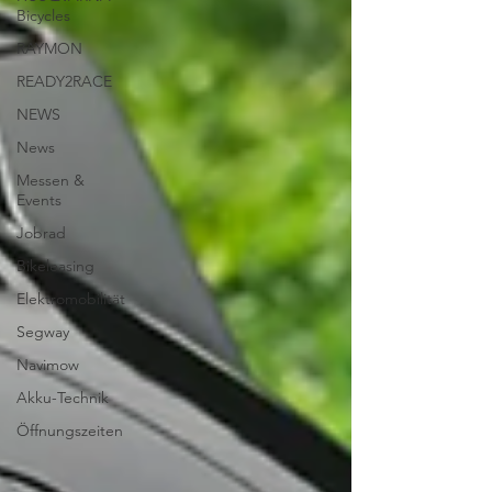
Bicycles
RAYMON
READY2RACE
NEWS
News
Messen &
Events
Jobrad
Bikeleasing
Elektromobilität
Segway
Navimow
Akku-Technik
Öffnungszeiten