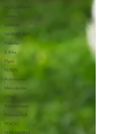
HUSQVARNA
Aktion
HAIBIKE
HAIBIKE 2019
Pedelec
E-Bike
Flyon
FLYON
Automower
Mähroboter
STIHL
Kettensägen
Forsttechnik
PEXCO
HUSQVARNA