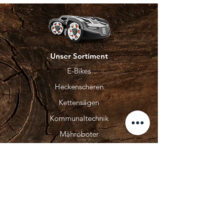
Unser Sortiment
E-Bikes
Heckenscheren
Kettensägen
Kommunaltechnik
Mähroboter
Rasenmäher
Entdecken
Unsere Marken
Unsere Produkte