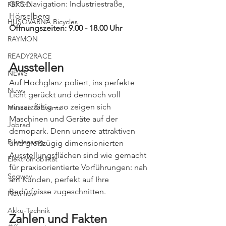
GPS-Navigation: Industriestraße, 
PEXCO
Hörselberg
HUSQVARNA Bicycles
Öffnungszeiten: 9.00 - 18.00 Uhr
RAYMON
READY2RACE
Ausstellen
NEWS
Auf Hochglanz poliert, ins perfekte 
News
Licht gerückt und dennoch voll 
einsatzfähig – so zeigen sich 
Messen & Events
Maschinen und Geräte auf der 
Jobrad
demopark. Denn unsere attraktiven 
Bikeleasing
und großzügig dimensionierten 
Ausstellungsflächen sind wie gemacht 
Elektromobilität
für praxisorientierte Vorführungen: nah 
Segway
am Kunden, perfekt auf Ihre 
Bedürfnisse zugeschnitten.
Navimow
Akku-Technik
Zahlen und Fakten