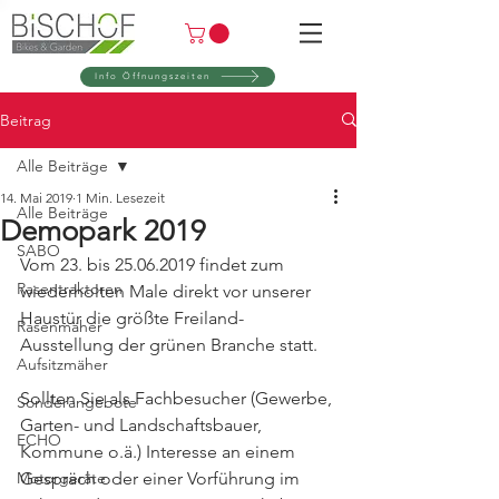
Info Öffnungszeiten
Beitrag
Alle Beiträge
14. Mai 2019
1 Min. Lesezeit
Alle Beiträge
Demopark 2019
SABO
Vom 23. bis 25.06.2019 findet zum 
Rasentraktoren
wiederholten Male direkt vor unserer 
Haustür die größte Freiland-
Rasenmäher
Ausstellung der grünen Branche statt. 
Aufsitzmäher
Sollten Sie als Fachbesucher (Gewerbe, 
Sonderangebote
Garten- und Landschaftsbauer, 
ECHO
Kommune o.ä.) Interesse an einem 
Motorgeräte
Gespräch oder einer Vorführung im 