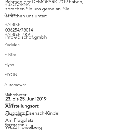
Rahmen der DEMOPARK 2019 haben, 
HUSQVARNA
sprechen Sie uns gerne an. Sie 
Aktion
erreichen uns unter:
HAIBIKE
036254/78014
HAIBIKE 2019
info@bischof.gmbh
Pedelec
E-Bike
Flyon
FLYON
Automower
Mähroboter
23. bis 25. Juni 2019
STIHL
Ausstellungsort:
Flugplatz Eisenach-Kindel
Kettensägen
Am Flugplatz
Forsttechnik
99820 Hörselberg