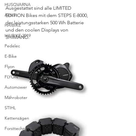
HUSQVARNA
Ausgestattet sind alle LIMITED 
Aktion
EDITION Bikes mit dem STEPS E-8000, 
der leistungsstarken 500 Wh Batterie 
HAIBIKE
und den coolen Displays von 
HAIBIKE 2019
SHIMANO. 
Pedelec
E-Bike
Flyon
FLYON
Automower
Mähroboter
STIHL
Kettensägen
Forsttechnik