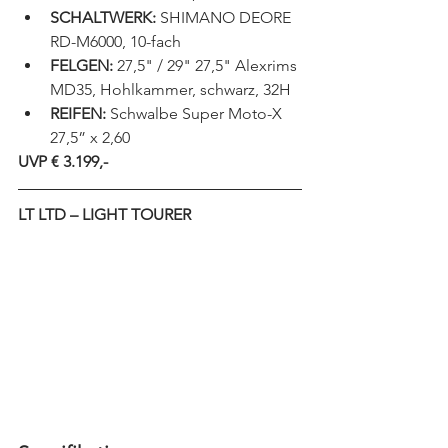
SCHALTWERK:
 SHIMANO DEORE 
RD-M6000, 10-fach
FELGEN:
 27,5" / 29" 27,5" Alexrims 
MD35, Hohlkammer, schwarz, 32H
REIFEN:
 Schwalbe Super Moto-X 
27,5” x 2,60
UVP € 3.199,-
LT LTD – LIGHT TOURER