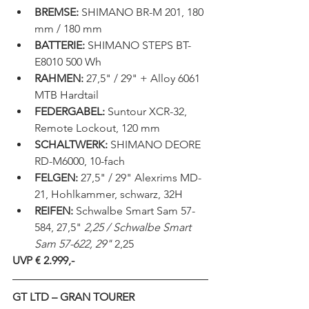
BREMSE:
 SHIMANO BR-M 201, 180 
mm / 180 mm
BATTERIE:
 SHIMANO STEPS BT-
E8010 500 Wh
RAHMEN:
 27,5" / 29" + Alloy 6061 
MTB Hardtail
FEDERGABEL:
 Suntour XCR-32, 
Remote Lockout, 120 mm
SCHALTWERK:
 SHIMANO DEORE 
RD-M6000, 10-fach
FELGEN:
 27,5" / 29" Alexrims MD-
21, Hohlkammer, schwarz, 32H
REIFEN:
 Schwalbe Smart Sam 57-
584, 27,5" 
2,25 / Schwalbe Smart 
Sam 57-622, 29"
 2,25
UVP € 2.999,-
GT LTD – GRAN TOURER