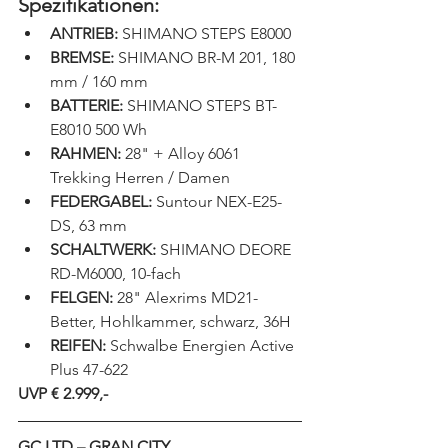
Spezifikationen:
ANTRIEB:
 SHIMANO STEPS E8000
BREMSE:
 SHIMANO BR-M 201, 180 
mm / 160 mm
BATTERIE:
 SHIMANO STEPS BT-
E8010 500 Wh
RAHMEN:
 28" + Alloy 6061 
Trekking Herren / Damen
FEDERGABEL:
 Suntour NEX-E25-
DS, 63 mm
SCHALTWERK:
 SHIMANO DEORE 
RD-M6000, 10-fach
FELGEN:
 28" Alexrims MD21-
Better, Hohlkammer, schwarz, 36H
REIFEN:
 Schwalbe Energien Active 
Plus 47-622
UVP € 2.999,-
GC LTD – GRAN CITY