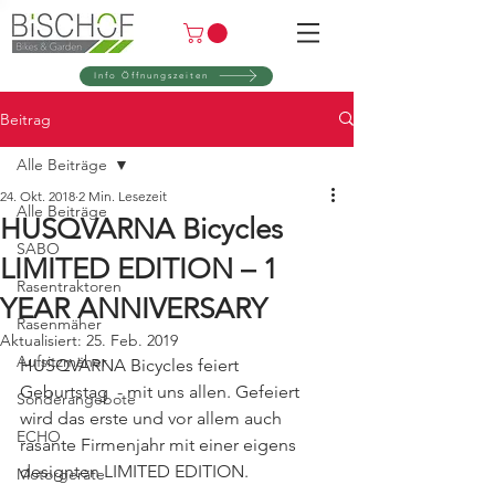
Info Öffnungszeiten
Beitrag
Alle Beiträge
24. Okt. 2018
2 Min. Lesezeit
Alle Beiträge
HUSQVARNA Bicycles
SABO
LIMITED EDITION – 1
Rasentraktoren
YEAR ANNIVERSARY
Rasenmäher
Aktualisiert:
25. Feb. 2019
Aufsitzmäher
HUSQVARNA Bicycles feiert 
Geburtstag  - mit uns allen. Gefeiert 
Sonderangebote
wird das erste und vor allem auch 
ECHO
rasante Firmenjahr mit einer eigens 
designten LIMITED EDITION. 
Motorgeräte