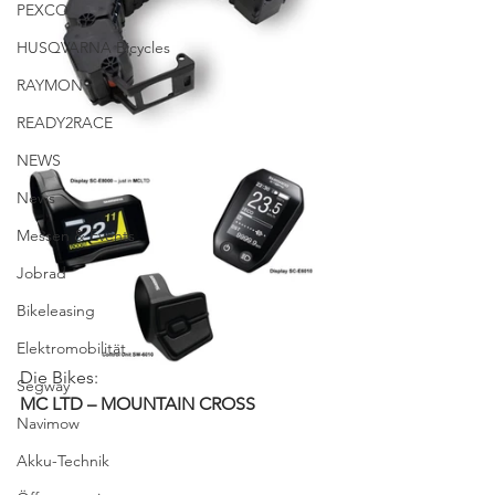
PEXCO
HUSQVARNA Bicycles
RAYMON
READY2RACE
NEWS
News
Messen & Events
Jobrad
Bikeleasing
Elektromobilität
Die Bikes:
Segway
MC LTD – MOUNTAIN CROSS
Navimow
Akku-Technik