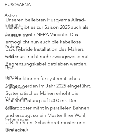
HUSQVARNA
Aktion
Unseren beliebten Husqvarna Allrad-
HAIBIKE
Mäher gibt es zur Saison 2025 auch als 
lang ersehnte NERA Variante. Das 
HAIBIKE 2019
ermöglicht nun auch die kabellose 
Pedelec
bzw. hybride Installation des Mähers 
und muss nicht mehr zwangsweise mit 
E-Bike
Begrenzungskabel betrieben werden. 
Flyon
FLYON
Die Funktionen für systematisches 
Mähen werden im Jahr 2025 eingeführt. 
Automower
Systematisches Mähen erhöht die 
Mähroboter
Flächenleistung auf 5000 m². Der 
Mähroboter mäht in parallelen Bahnen 
STIHL
und erzeugt so ein Muster Ihrer Wahl, 
Kettensägen
z. B. Streifen, Schachbrettmuster und 
Forsttechnik
Dreiecke.