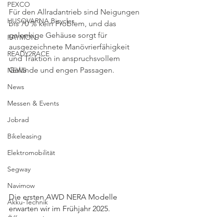
PEXCO
Für den Allradantrieb sind Neigungen 
HUSQVARNA Bicycles
bis 70 % kein Problem, und das 
gelenkige Gehäuse sorgt für 
RAYMON
ausgezeichnete Manövrierfähigkeit 
READY2RACE
und Traktion in anspruchsvollem 
Gelände und engen Passagen.
NEWS
News
Messen & Events
Jobrad
Bikeleasing
Elektromobilität
Segway
Navimow
Die ersten AWD NERA Modelle 
Akku-Technik
erwarten wir im Frühjahr 2025. 