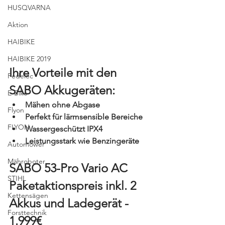
HUSQVARNA
Aktion
HAIBIKE
HAIBIKE 2019
Ihre Vorteile mit den 
Pedelec
SABO Akkugeräten:
E-Bike
Mähen ohne Abgase
Flyon
Perfekt für lärmsensible Bereiche
FLYON
Wassergeschützt IPX4
Leistungsstark wie Benzingeräte
Automower
Mähroboter
SABO 53-Pro Vario AC 
STIHL
Paketaktionspreis inkl. 2 
Kettensägen
Akkus und Ladegerät - 
Forsttechnik
1.999€