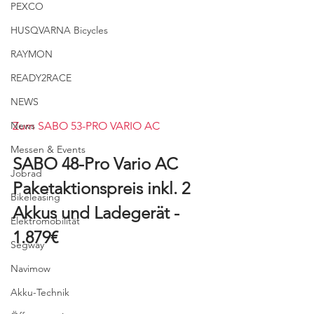
PEXCO
HUSQVARNA Bicycles
RAYMON
READY2RACE
NEWS
News
Zum SABO 53-PRO VARIO AC
Messen & Events
SABO 48-Pro Vario AC 
Jobrad
Paketaktionspreis inkl. 2 
Bikeleasing
Akkus und Ladegerät - 
Elektromobilität
1.879€
Segway
Navimow
Akku-Technik