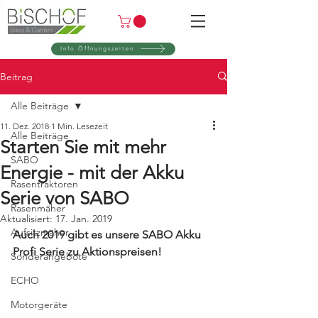
Info Öffnungszeiten
Beitrag
Alle Beiträge
11. Dez. 2018
1 Min. Lesezeit
Alle Beiträge
Starten Sie mit mehr
SABO
Energie - mit der Akku
Rasentraktoren
Serie von SABO
Rasenmäher
Aktualisiert:
17. Jan. 2019
Aufsitzmäher
Auch 2019 gibt es unsere SABO Akku 
Profi Serie zu Aktionspreisen!
Sonderangebote
ECHO
Motorgeräte